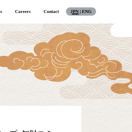
s
Careers
Contact
JPN
|
ENG