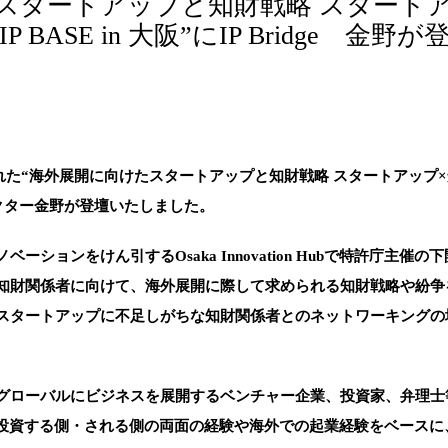
スタートアップと知財戦略 スタート
 BASE in 大阪”にIP Bridge 金野が
れた“海外展開に向けたスタートアップと知財戦略 スタートアップ×知
eディレクター金野が登壇いたしました。
ションをけん引するOsaka Innovation Hubで特許庁主催
知財関係者に向けて、海外展開に際して求められる知財戦略や紛争
スタートアップに不足しがちな知財関係者とのネットワーキングの
ローバルにビジネスを展開するベンチャー企業、投資家、弁理士等
身の投資する側・される側の両面の経験や海外での起業経験をベース