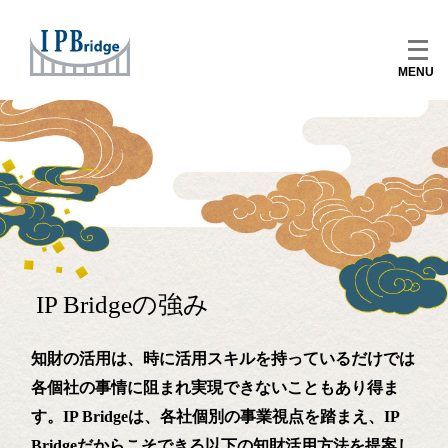
Skip
to
メ
content
ニ
ュ
ー
を
開
く
IP Bridgeの強み
知財の活用は、時に活用スキルを持っているだけでは
各個社の事情に阻まれ実現できないこともあり得ま
す。IP Bridgeは、各社個別の事業視点を踏まえ、IP
Bridgeだからこそできる以下の知財活用方法を提案し