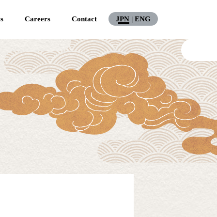
s
Careers
Contact
JPN
|
ENG