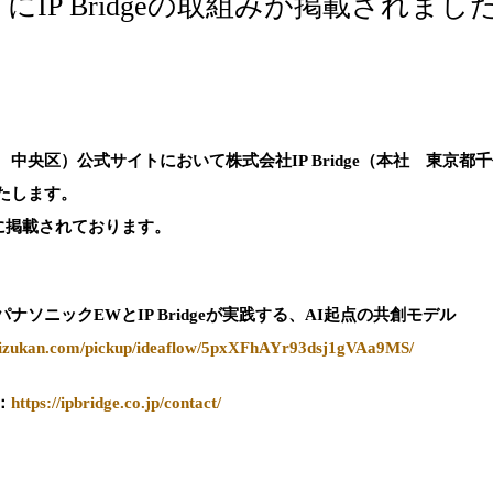
IP Bridgeの取組みが掲載されまし
中央区）公式サイトにおいて株式会社IP Bridge（本社 東京
たします。
プに掲載されております。
ソニックEWとIP Bridgeが実践する、AI起点の共創モデル
zaizukan.com/pickup/ideaflow/5pxXFhAYr93dsj1gVAa9MS/
：
https://ipbridge.co.jp/contact/